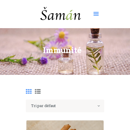
ACCUEIL
À PROPOS
Immunité
RENDEZ-VOUS
TARIFS
PRESTATIONS
CONTACT
BOUTIQUE