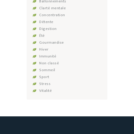
Ballonnements
Clarté mentale
Concentration
Détente
Digestion
Été
Gourmandise
Hiver
Immunité
Non classé
Sommeil
Sport
Stress
Vitalité