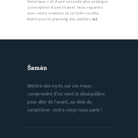
théorique » et d’une seconde plus pratique
(conception d’une tisane). Vous repartez
avec votre création et sa fiche recette.
Retrouvez le planning des ateliers
ici
Šamán
Mettre des mots sur ses maux :
comprendre d’où vient le déséquilibre
pour aller de l’avant, au-delà du
symptôme : notre corps nous parle !