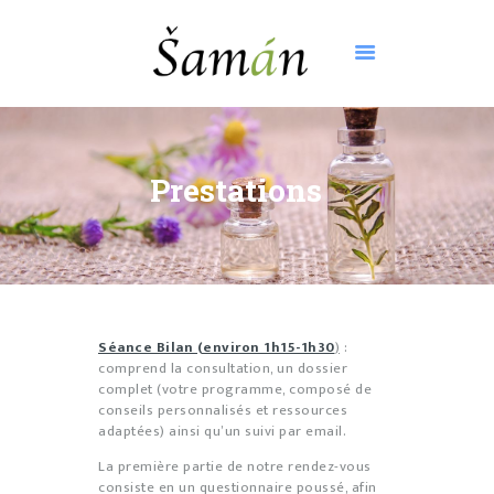
ACCUEIL
À PROPOS
Prestations
RENDEZ-VOUS
TARIFS
PRESTATIONS
CONTACT
BOUTIQUE
Séance Bilan (environ 1h15-1h30
)
:
comprend la consultation, un dossier
complet (votre programme, composé de
conseils personnalisés et ressources
adaptées) ainsi qu’un suivi par email.
La première partie de notre rendez-vous
consiste en un questionnaire poussé, afin